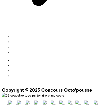
VOIR TOUS NOS PARTENAIRES
FAQ
Mentions légales
Politique de confidentialité
Politique de Cookies
FAQ
Mentions légales
Politique de confidentialité
Politique de Cookies
NOUS CONTACTER
Copyright © 2025 Concours Octo'pousse