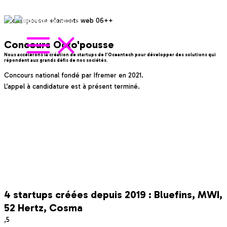
Aller au contenu
Concours Octo'pousse
Nous accélérons la création de startups de l’Oceantech pour développer des solutions qui
répondent aux grands défis de nos sociétés.
Concours national fondé par Ifremer en 2021.
L’appel à candidature est à présent terminé.
LE CONCOURS
LES MODALITÉS
4 startups créées depuis 2019 : Bluefins, MWI,
52 Hertz, Cosma
,5