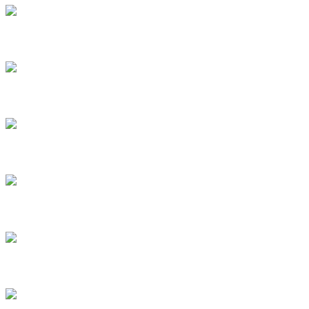
Innovation en santé (nutraceutique, cosmétique)
Robotique et automatisation marine
Décarbonation
Économie circulaire
Surveillance environnementale