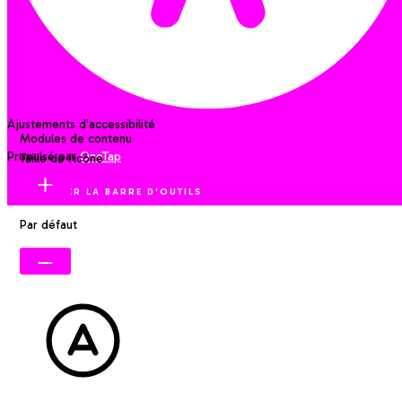
Ajustements d'accessibilité
Modules de contenu
Propulsé par
OneTap
Taille de l'icône
MASQUER LA BARRE D'OUTILS
Par défaut
POLICE LISIBLE